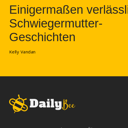
Einigermaßen verlässl
Schwiegermutter-
Geschichten
Kelly Vandan