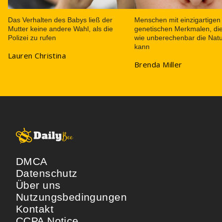
Das Verhalten des Babys ließ der
Menschen mit einzigartigen
Mutter keine andere Wahl, als die
genetischen Merkmalen, die
Polizei zu rufen
wie unberechenbar die Natu
kann
Lauren Christina
Brenda Miller
DMCA
Datenschutz
Über uns
Nutzungsbedingungen
Kontakt
CCPA Notice